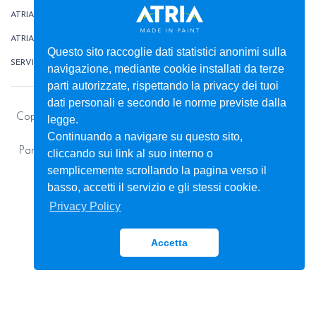
ATRIATHERMIKA
CONTATTI
ATRIAFLOOR
AREA ORDINI
Questo sito raccoglie dati statistici anonimi sulla
SERVIZI
BOX
navigazione, mediante cookie installati da terze
parti autorizzate, rispettando la privacy dei tuoi
dati personali e secondo le norme previste dalla
Copyright © 2026 - Colorificio ATRIA S.r.l. - Pitture e vernici
legge.
per la casa e l’industria
Continuando a navigare su questo sito,
Partita Iva: 00013450812 - Capitale Sociale: € 1.398.289,91
cliccando sui link al suo interno o
Privacy Policy
semplicemente scrollando la pagina verso il
basso, accetti il servizio e gli stessi cookie.
Privacy Policy
Accetta