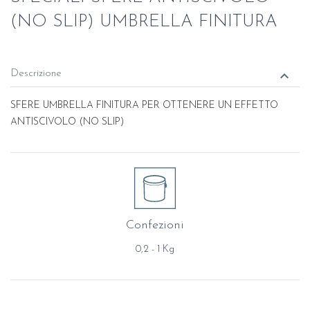
(NO SLIP) UMBRELLA FINITURA
keyboard_arrow_down
Descrizione
SFERE UMBRELLA FINITURA PER OTTENERE UN EFFETTO
ANTISCIVOLO (NO SLIP)
Confezioni
0,2 - 1 Kg