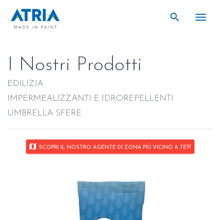
search
search
Togg
I Nostri Prodotti
EDILIZIA
IMPERMEALIZZANTI E IDROREPELLENTI
UMBRELLA SFERE
map
SCOPRI IL NOSTRO AGENTE DI ZONA PIÙ VICINO A TE!!!