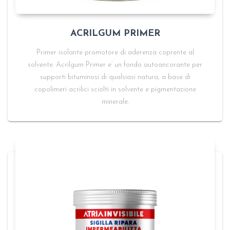
ACRILGUM PRIMER
Primer isolante promotore di aderenza coprente al
solvente. Acrilgum Primer e’ un fondo autoancorante per
supporti bituminosi di qualsiasi natura, a base di
copolimeri acrilici sciolti in solvente e pigmentazione
minerale.