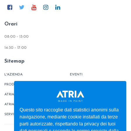
Orari
08:00 - 13:00
14:30 - 17:00
Sitemap
L'AZIENDA
EVENTI
PRODOTTI
TINTOMETRO
ATRIATHERMIKA
CONTATTI
ATRIAFLOOR
AREA ORDINI
Questo sito raccoglie dati statistici anonimi sulla
SERVIZI
BOX
navigazione, mediante cookie installati da terze
parti autorizzate, rispettando la privacy dei tuoi
dati personali e secondo le norme previste dalla