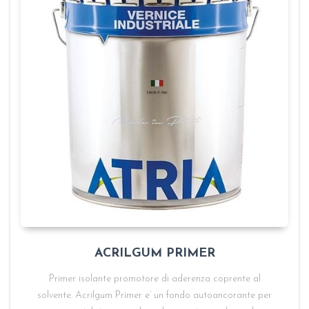
ACRILGUM PRIMER
Primer isolante promotore di aderenza coprente al
solvente. Acrilgum Primer e’ un fondo autoancorante per