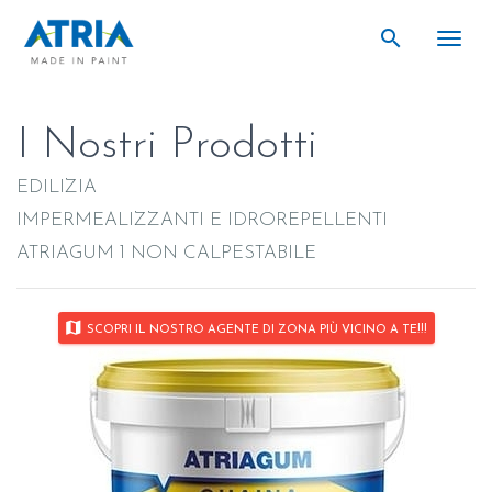
search
search
Togg
I Nostri Prodotti
EDILIZIA
IMPERMEALIZZANTI E IDROREPELLENTI
ATRIAGUM 1 NON CALPESTABILE
map
SCOPRI IL NOSTRO AGENTE DI ZONA PIÙ VICINO A TE!!!