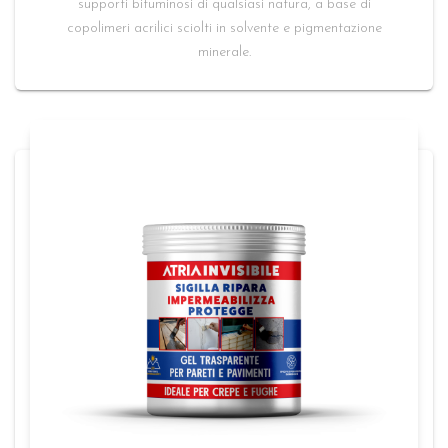
supporti bituminosi di qualsiasi natura, a base di
copolimeri acrilici sciolti in solvente e pigmentazione
minerale.