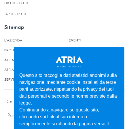
08:00 - 13:00
14:30 - 17:00
Sitemap
L'AZIENDA
EVENTI
PRODOTTI
TINTOMETRO
ATRIATHERMIKA
CONTATTI
ATRIAFLOOR
AREA ORDINI
Questo sito raccoglie dati statistici anonimi sulla
SERVIZI
BOX
navigazione, mediante cookie installati da terze
parti autorizzate, rispettando la privacy dei tuoi
dati personali e secondo le norme previste dalla
Copyright © 2026 - Colorificio ATRIA S.r.l. - Pitture e vernici
legge.
per la casa e l’industria
Continuando a navigare su questo sito,
Partita Iva: 00013450812 - Capitale Sociale: € 1.398.289,91
cliccando sui link al suo interno o
Privacy Policy
semplicemente scrollando la pagina verso il