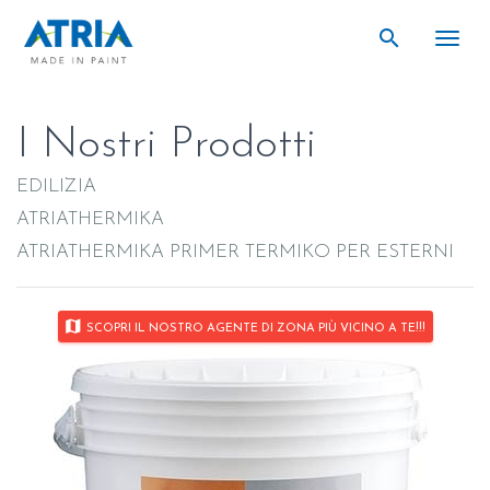
search
search
Togg
I Nostri Prodotti
EDILIZIA
ATRIATHERMIKA
ATRIATHERMIKA PRIMER TERMIKO PER ESTERNI
map
SCOPRI IL NOSTRO AGENTE DI ZONA PIÙ VICINO A TE!!!