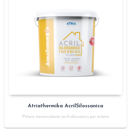
Atriathermika AcrilSilossanica
Pittura termoisolante acril-silossanica per esterni