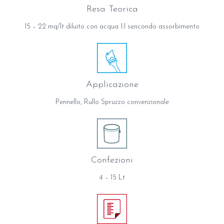
Resa Teorica
15 – 22 mq/lt diluito con acqua 1:1 sencondo assorbimento
Applicazione
Pennello, Rullo Spruzzo convenzionale
Confezioni
4 – 15 Lt