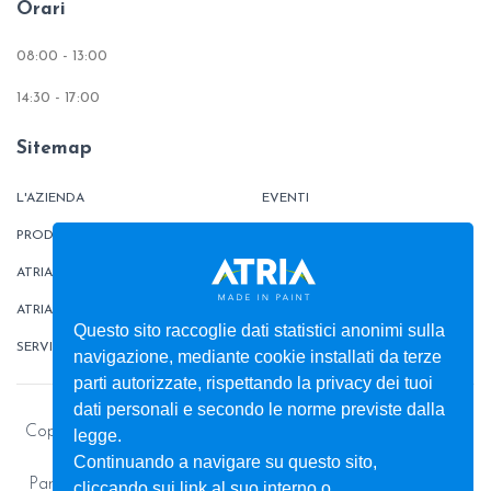
Orari
08:00 - 13:00
14:30 - 17:00
Sitemap
L'AZIENDA
EVENTI
PRODOTTI
TINTOMETRO
ATRIATHERMIKA
CONTATTI
ATRIAFLOOR
AREA ORDINI
Questo sito raccoglie dati statistici anonimi sulla
SERVIZI
BOX
navigazione, mediante cookie installati da terze
parti autorizzate, rispettando la privacy dei tuoi
dati personali e secondo le norme previste dalla
Copyright © 2026 - Colorificio ATRIA S.r.l. - Pitture e vernici
legge.
per la casa e l’industria
Continuando a navigare su questo sito,
Partita Iva: 00013450812 - Capitale Sociale: € 1.398.289,91
cliccando sui link al suo interno o