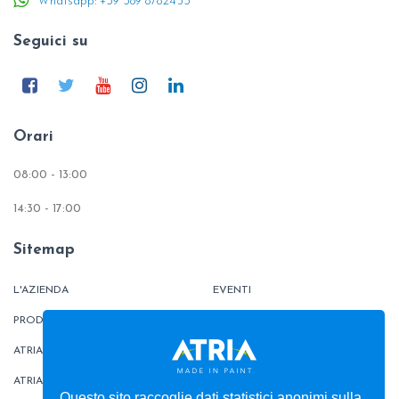
Whatsapp: +39 389 8782453
Seguici su
Orari
08:00 - 13:00
14:30 - 17:00
Sitemap
L'AZIENDA
EVENTI
PRODOTTI
TINTOMETRO
ATRIATHERMIKA
CONTATTI
ATRIAFLOOR
AREA ORDINI
Questo sito raccoglie dati statistici anonimi sulla