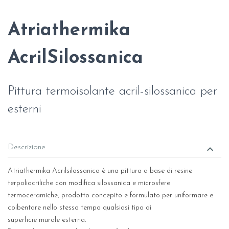
Atriathermika
AcrilSilossanica
Pittura termoisolante acril-silossanica per
esterni
keyboard_arrow_down
Descrizione
Atriathermika Acrilsilossanica è una pittura a base di resine
terpoliacriliche con modifica silossanica e microsfere
termoceramiche, prodotto concepito e formulato per uniformare e
coibentare nello stesso tempo qualsiasi tipo di
superficie murale esterna.