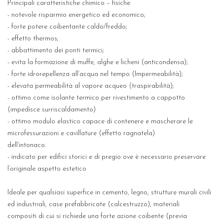
Principali caratteristiche chimico – fisiche
- notevole risparmio energetico ed economico;
- forte potere coibentante caldo/freddo;
- effetto thermos;
- abbattimento dei ponti termici;
- evita la formazione di muffe, alghe e licheni (anticondensa);
- forte idrorepellenza all’acqua nel tempo (Impermeabilità);
- elevata permeabilità al vapore acqueo (traspirabilità);
- ottimo come isolante termico per rivestimento a cappotto
(impedisce surriscaldamento)
- ottimo modulo elastico capace di contenere e mascherare le
microfessurazioni e cavillature (effetto ragnatela)
dell’intonaco.
- indicato per edifici storici e di pregio ove è necessario preservare
l’originale aspetto estetico
Ideale per qualsiasi superfice in cemento, legno, strutture murali civili
ed industriali, case prefabbricate (calcestruzzo), materiali
compositi di cui si richiede una forte azione coibente (previa