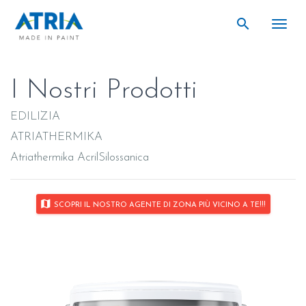
search
search
Togg
I Nostri Prodotti
EDILIZIA
ATRIATHERMIKA
Atriathermika AcrilSilossanica
map
SCOPRI IL NOSTRO AGENTE DI ZONA PIÙ VICINO A TE!!!