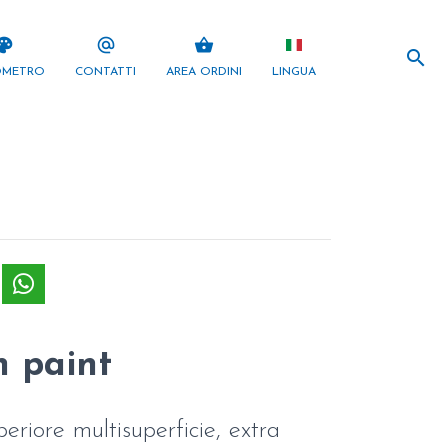
search
lette
alternate_email
shopping_basket
search
OMETRO
CONTATTI
AREA ORDINI
LINGUA
n paint
eriore multisuperficie, extra