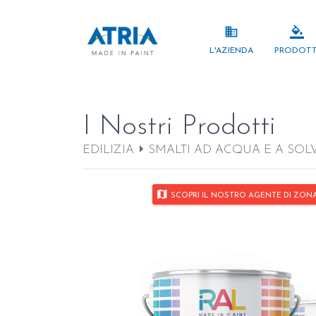
business
format_color_fill
L'AZIENDA
PRODOTT
I Nostri Prodotti
EDILIZIA
SMALTI AD ACQUA E A SOL
map
SCOPRI IL NOSTRO AGENTE DI ZONA P