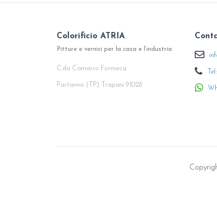
Colorificio ATRIA
Conta
Pitture e vernici per la casa e l’industria
in
C.da Camarro Formeca
Tel
Partanna (TP) Trapani 91028
Wh
Copyright