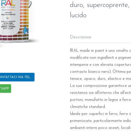
duro, supercoprente,
lucido
Descrizione
IRAL made in paint è uno smalto di
modificate non ingiallenti e pigmen
intemperie e con elevata copertura
contrasto bianco nero). Ottima penn
NTATTACI VIA TEL
tenace, opaco, duro, elastico e mol
La sua composizione garantisce un
TSAPP
resistenza sia all’interno che all’es
portoni, manufatto in legno e ferro
climatiche standard.
Ideale per: superfici in ferro, fer
primerizzate, particolarmente indi
ambienti interni poco areati, local