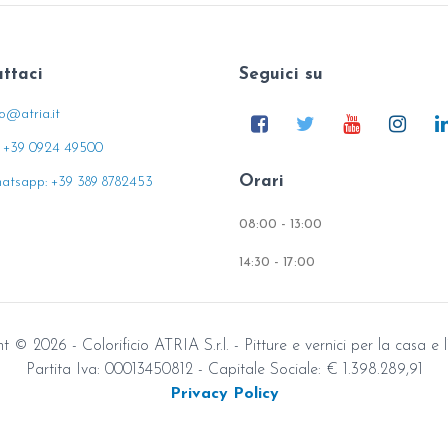
ttaci
Seguici su
fo@atria.it
: +39 0924 49500
Orari
atsapp: +39 389 8782453
08:00 - 13:00
14:30 - 17:00
 © 2026 - Colorificio ATRIA S.r.l. - Pitture e vernici per la casa e l
Partita Iva: 00013450812 - Capitale Sociale: € 1.398.289,91
Privacy Policy