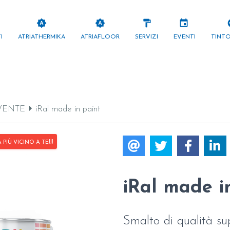
brightness_auto
brightness_auto
format_paint
events
pa
I
ATRIATHERMIKA
ATRIAFLOOR
SERVIZI
EVENTI
TINT
VENTE
iRal made in paint
IÙ VICINO A TE!!!
iRal made i
Smalto di qualità sup