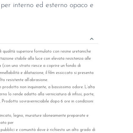
 per interno ed esterno opaco e
keyboard_arrow_down
 qualità superiore formulato con resine uretaniche
tazione stabile alla luce con elevata resistenza alle
 (con uno strato riesce a coprire un fondo di
ellabilità e dilatazione, il film essiccato si presenta
to resistente all’abrasione.
 prodotto non inquinante, a bassissimo odore. L’alta
terno lo rende adatto alla verniciatura di infissi, porte,
. Prodotto sovraverniciabile dopo 6 ore in condizioni
ro zincato, legno, murature idoneamente preparate e
cato per
i pubblici e comunità dove è richiesto un alto grado di