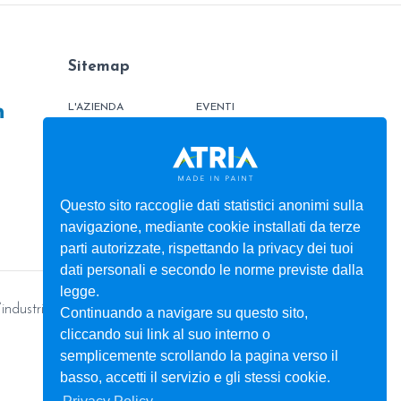
Sitemap
L'AZIENDA
EVENTI
PRODOTTI
TINTOMETRO
ATRIATHERMIKA
CONTATTI
ATRIAFLOOR
AREA ORDINI
Questo sito raccoglie dati statistici anonimi sulla
navigazione, mediante cookie installati da terze
SERVIZI
BOX
parti autorizzate, rispettando la privacy dei tuoi
dati personali e secondo le norme previste dalla
legge.
’industria
Continuando a navigare su questo sito,
cliccando sui link al suo interno o
semplicemente scrollando la pagina verso il
basso, accetti il servizio e gli stessi cookie.