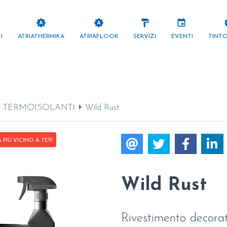
ANTI
brightness_auto
brightness_auto
format_paint
events
pa
I
ATRIATHERMIKA
ATRIAFLOOR
SERVIZI
EVENTI
TINT
E TERMOISOLANTI
Wild Rust
IÙ VICINO A TE!!!
Wild Rust
Rivestimento decora