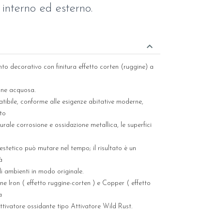
 interno ed esterno.
keyboard_arrow_down
nto decorativo con finitura effetto corten (ruggine) a
ione acquosa.
ibile, conforme alle esigenze abitative moderne,
tto
urale corrosione e ossidazione metallica, le superfici
estetico può mutare nel tempo; il risultato è un
à
i ambienti in modo originale.
one Iron ( effetto ruggine-corten ) e Copper ( effetto
a
ttivatore ossidante tipo Attivatore Wild Rust.