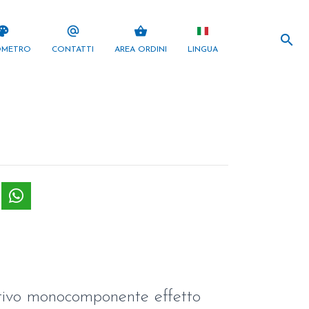
search
lette
alternate_email
shopping_basket
search
OMETRO
CONTATTI
AREA ORDINI
LINGUA
tivo monocomponente effetto