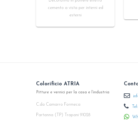
Decorativo in polvere effetto
cemento a vista per interni ed
esterni
Colorificio ATRIA
Conta
Pitture e vernici per la casa e l’industria
in
C.da Camarro Formeca
Tel
Partanna (TP) Trapani 91028
Wh