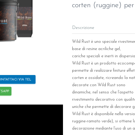
corten (ruggine) per
Descrizione
Wild Rust è uno speciale rivestime
base di resine acriliche gel,
cariche speciali e inerti in dispers
Wild Rust è un prodotto ecocompat
permette di realizzare finiture effe
corten e ossidate, ricreando la nat
NTATTACI VIA TEL
decorate con Wild Rust sono
TSAPP
dinamiche, nel senso che l’aspetto 
rivestimento decorativo con qualit
uniche che permette di decorare gl
Wild Rust è disponibile nella versi
ruggine-ramato verde), si ottiene l
decorazione mediante l’uso di un a