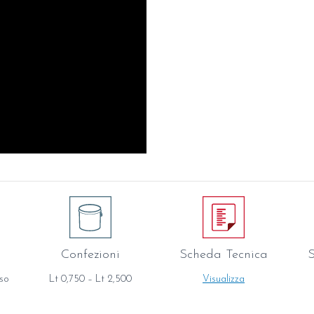
Confezioni
Scheda Tecnica
S
aso
Lt 0,750 – Lt 2,500
Visualizza