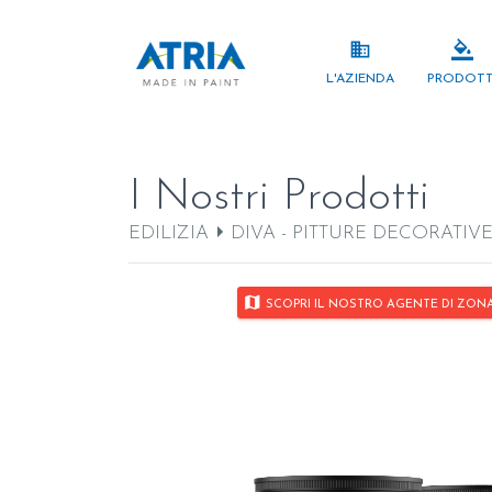
TERMOISOL
business
format_color_fill
L'AZIENDA
PRODOTT
I Nostri Prodotti
EDILIZIA
DIVA - PITTURE DECORATIV
map
SCOPRI IL NOSTRO AGENTE DI ZONA P