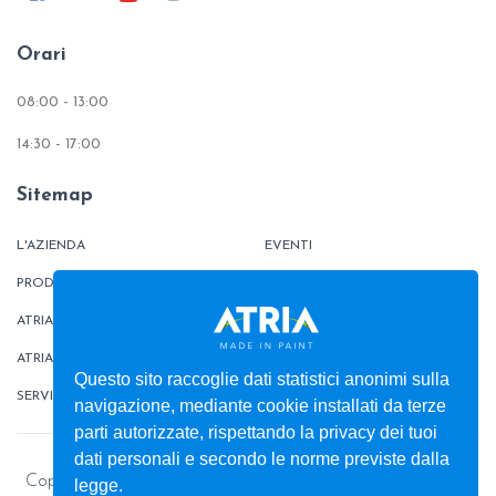
Orari
08:00 - 13:00
14:30 - 17:00
Sitemap
L'AZIENDA
EVENTI
PRODOTTI
TINTOMETRO
ATRIATHERMIKA
CONTATTI
ATRIAFLOOR
AREA ORDINI
Questo sito raccoglie dati statistici anonimi sulla
SERVIZI
BOX
navigazione, mediante cookie installati da terze
parti autorizzate, rispettando la privacy dei tuoi
dati personali e secondo le norme previste dalla
Copyright © 2026 - Colorificio ATRIA S.r.l. - Pitture e vernici
legge.