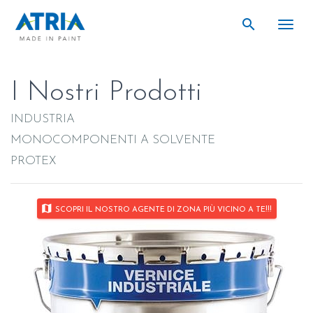
search
search
Togg
I Nostri Prodotti
INDUSTRIA
MONOCOMPONENTI A SOLVENTE
PROTEX
map
SCOPRI IL NOSTRO AGENTE DI ZONA PIÙ VICINO A TE!!!