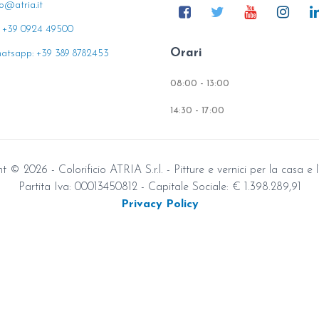
fo@atria.it
: +39 0924 49500
Orari
atsapp: +39 389 8782453
08:00 - 13:00
14:30 - 17:00
 © 2026 - Colorificio ATRIA S.r.l. - Pitture e vernici per la casa e l
Partita Iva: 00013450812 - Capitale Sociale: € 1.398.289,91
Privacy Policy