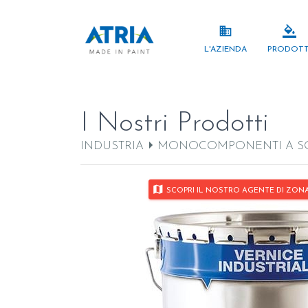
business
format_color_fill
L'AZIENDA
PRODOTT
I Nostri Prodotti
INDUSTRIA
MONOCOMPONENTI A S
map
SCOPRI IL NOSTRO AGENTE DI ZONA P