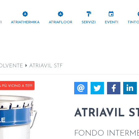
brightness_auto
brightness_auto
format_paint
events
pa
I
ATRIATHERMIKA
ATRIAFLOOR
SERVIZI
EVENTI
TINT
OLVENTE
ATRIAVIL STF
IÙ VICINO A TE!!!
ATRIAVIL S
FONDO INTERM