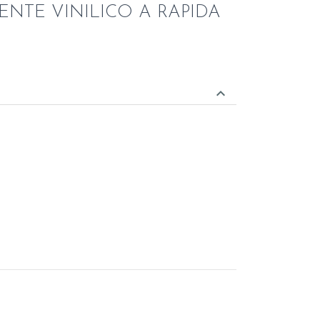
TE VINILICO A RAPIDA
keyboard_arrow_down