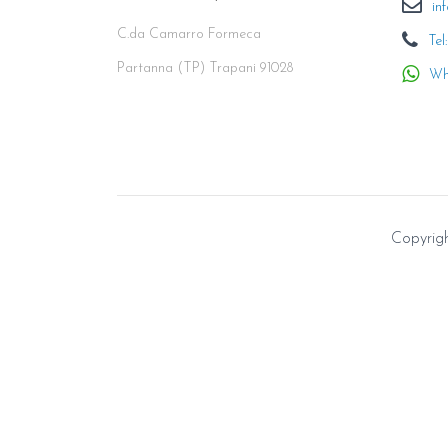
in
C.da Camarro Formeca
Tel
Partanna (TP) Trapani 91028
Wh
Copyright