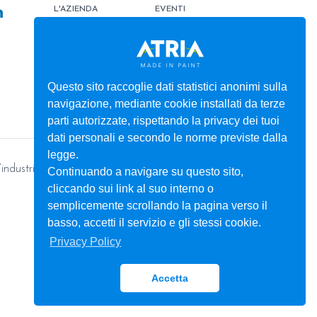
L'AZIENDA
EVENTI
PRODOTTI
TINTOMETRO
ATRIATHERMIKA
CONTATTI
ATRIAFLOOR
AREA ORDINI
Questo sito raccoglie dati statistici anonimi sulla
navigazione, mediante cookie installati da terze
SERVIZI
BOX
parti autorizzate, rispettando la privacy dei tuoi
dati personali e secondo le norme previste dalla
legge.
’industria
Continuando a navigare su questo sito,
cliccando sui link al suo interno o
semplicemente scrollando la pagina verso il
basso, accetti il servizio e gli stessi cookie.
Privacy Policy
Accetta