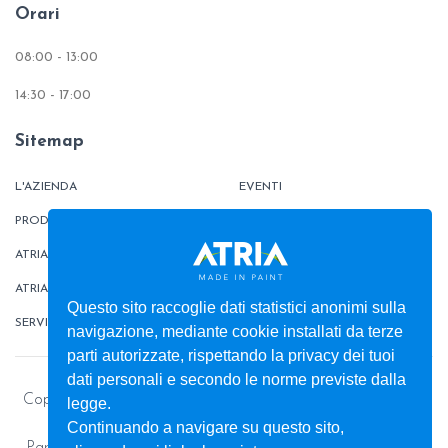
Orari
08:00 - 13:00
14:30 - 17:00
Sitemap
L'AZIENDA
EVENTI
PRODOTTI
TINTOMETRO
ATRIATHERMIKA
CONTATTI
ATRIAFLOOR
AREA ORDINI
Questo sito raccoglie dati statistici anonimi sulla
SERVIZI
BOX
navigazione, mediante cookie installati da terze
parti autorizzate, rispettando la privacy dei tuoi
dati personali e secondo le norme previste dalla
Copyright © 2026 - Colorificio ATRIA S.r.l. - Pitture e vernici
legge.
per la casa e l’industria
Continuando a navigare su questo sito,
Partita Iva: 00013450812 - Capitale Sociale: € 1.398.289,91