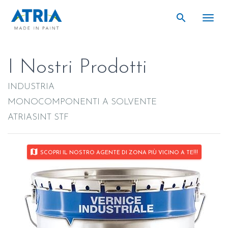
search
search
Togg
I Nostri Prodotti
INDUSTRIA
MONOCOMPONENTI A SOLVENTE
ATRIASINT STF
map
SCOPRI IL NOSTRO AGENTE DI ZONA PIÙ VICINO A TE!!!