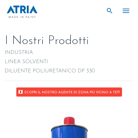
search
search
Togg
I Nostri Prodotti
INDUSTRIA
LINEA SOLVENTI
DILUENTE POLIURETANICO DP 330
map
SCOPRI IL NOSTRO AGENTE DI ZONA PIÙ VICINO A TE!!!