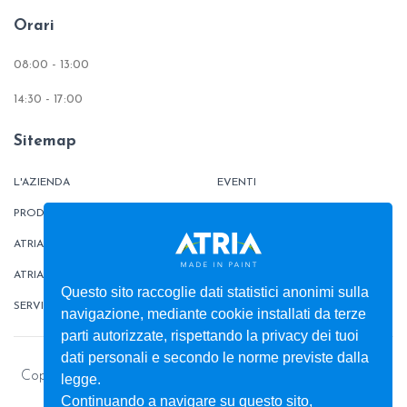
Orari
08:00 - 13:00
14:30 - 17:00
Sitemap
L'AZIENDA
EVENTI
PRODOTTI
TINTOMETRO
ATRIATHERMIKA
CONTATTI
ATRIAFLOOR
AREA ORDINI
Questo sito raccoglie dati statistici anonimi sulla
SERVIZI
BOX
navigazione, mediante cookie installati da terze
parti autorizzate, rispettando la privacy dei tuoi
dati personali e secondo le norme previste dalla
Copyright © 2026 - Colorificio ATRIA S.r.l. - Pitture e vernici
legge.
per la casa e l’industria
Continuando a navigare su questo sito,