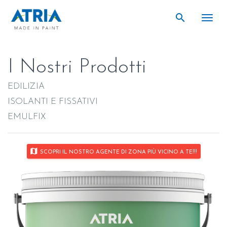
search
search
Togg
I Nostri Prodotti
EDILIZIA
ISOLANTI E FISSATIVI
EMULFIX
map
SCOPRI IL NOSTRO AGENTE DI ZONA PIÙ VICINO A TE!!!