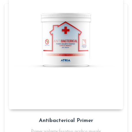
Antibacterical Primer
Primer isolante fissativo acrilico murale